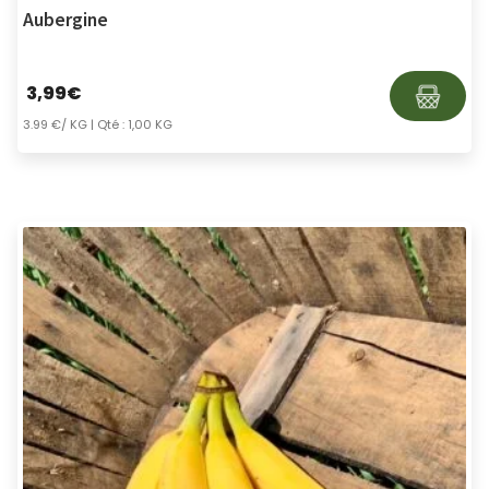
Aubergine
3,99
€
3.99 €/ KG
| Qté : 1,00 KG