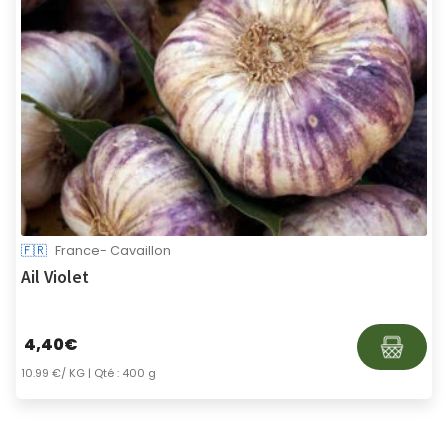
🇫🇷
France- Cavaillon
Ail Violet
4,40
€
10.99 €/ KG
| Qté : 400 g