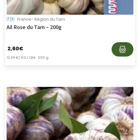
🇫🇷
France- Région du Tarn
Ail Rose du Tarn – 200g
2,60
€
12.99 €/ KG
| Qté : 200 g