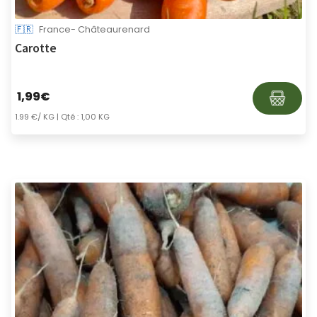
🇫🇷
France- Châteaurenard
Carotte
1,99
€
1.99 €/ KG
| Qté : 1,00 KG