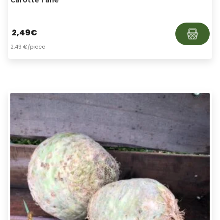
2,49
€
2.49 €/piece