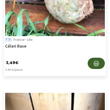
🇫🇷
France- Lille
Céleri Rave
3,49
€
3.49 €/piece