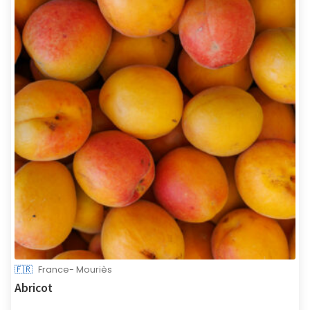
🇫🇷
France- Mouriès
Abricot