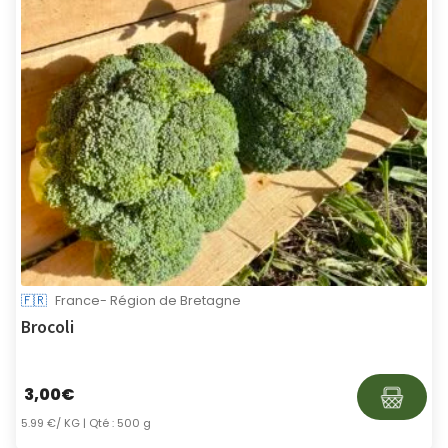
🇫🇷
France- Région de Bretagne
Brocoli
3,00
€
5.99 €/ KG
| Qté : 500 g