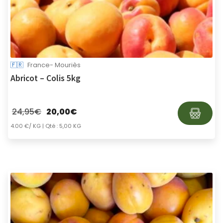
🇫🇷
France- Mouriès
Abricot – Colis 5kg
24,95
€
20,00
€
4.00 €/ KG
| Qté : 5,00 KG