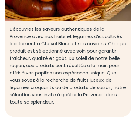
Produits Frais
Découvrez les saveurs authentiques de la
Herbes et Aromates
Provence avec nos fruits et légumes d’ici, cultivés
localement à Cheval Blanc et ses environs. Chaque
Les Paniers
produit est sélectionné avec soin pour garantir
fraîcheur, qualité et goût. Du soleil de notre belle
Ouvrir
Les plateaux gourmands
région, ces produits sont récoltés à la main pour
le
offrir à vos papilles une expérience unique. Que
menu
Actualités
vous soyez à la recherche de fruits juteux, de
enfant
légumes croquants ou de produits de saison, notre
Contact
sélection vous invite à goûter la Provence dans
toute sa splendeur.
Mon compte