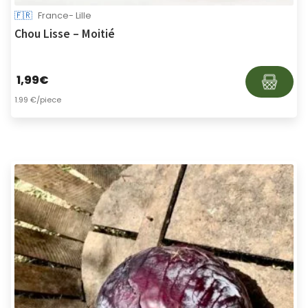
🇫🇷
France- Lille
Chou Lisse – Moitié
1,99
€
1.99 €/piece