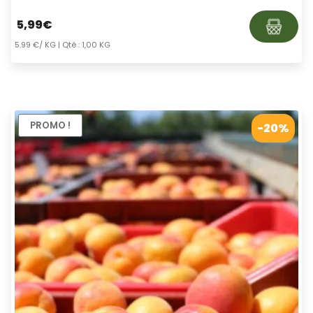
5,99
€
5.99 €/ KG
| Qté : 1,00 KG
PROMO !
-20%