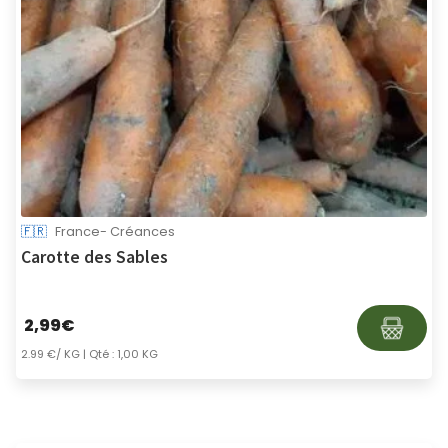
🇫🇷
France- Créances
Carotte des Sables
2,99
€
2.99 €/ KG
| Qté : 1,00 KG