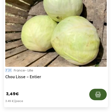
🇫🇷
France- Lille
Chou Lisse – Entier
3,49
€
3.49 €/piece