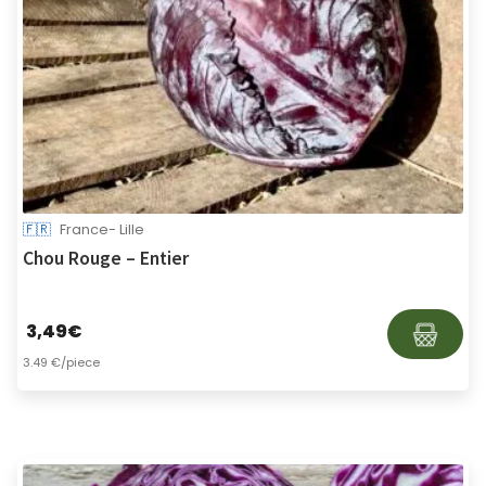
🇫🇷
France- Lille
Chou Rouge – Entier
3,49
€
3.49 €/piece