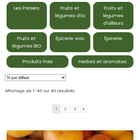
Les Paniers
Fruits et
Fruits et
légumes d'ici
légumes
d'ailleurs
Fruits et
Épicerie vrac
Épicerie
légumes BIO
Produits frais
Herbes et aromates
Affichage de 1–40 sur 90 résultats
1
2
3