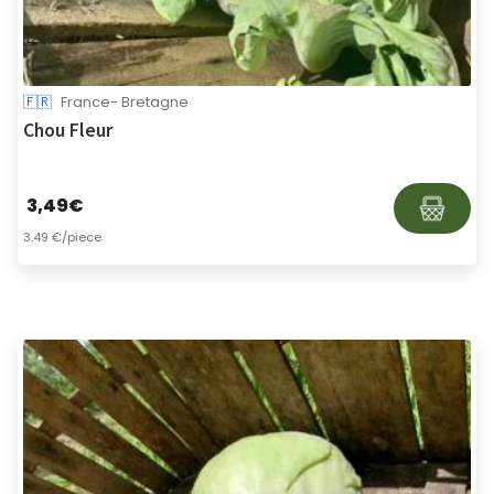
🇫🇷
France- Bretagne
Chou Fleur
3,49
€
3.49 €/piece