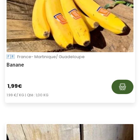
🇫🇷
France- Martinique/ Guadeloupe
Banane
1,99
€
1.99 €/ KG
| Qté : 1,00 KG