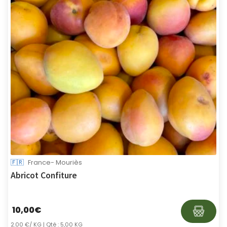
🇫🇷
France- Mouriès
Abricot Confiture
10,00
€
2.00 €/ KG
| Qté : 5,00 KG