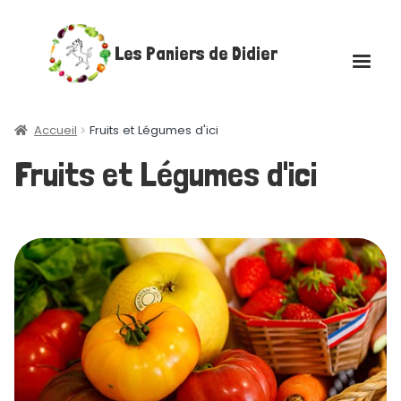
Aller
Aller
Les Paniers de Didier
à
au
la
contenu
navigation
Accueil
Accueil
Fruits et Légumes d'ici
Fruits et Légumes d'ici
Ouvrir
Boutique
le
menu
Fruits et Légumes d’ici
enfant
Fruits et Légumes d’ailleurs
Fruits et Légumes BIO
Épicerie
Épicerie Vrac