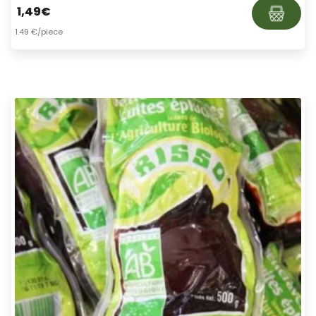
1,49
€
1.49 €/piece