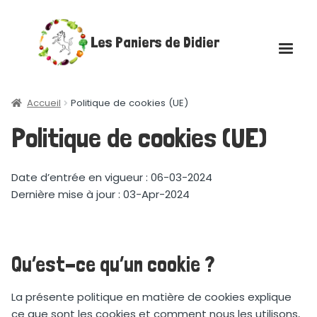
Aller
Aller
Les Paniers de Didier
à
au
la
contenu
navigation
Accueil
Accueil
Politique de cookies (UE)
Politique de cookies (UE)
Ouvrir
Boutique
le
menu
Ouvrir
Les plateaux gourmands
Date d’entrée en vigueur : 06-03-2024
enfant
le
Dernière mise à jour : 03-Apr-2024
menu
Actualités
enfant
Contact
Qu’est-ce qu’un cookie ?
Mon compte
La présente politique en matière de cookies explique
ce que sont les cookies et comment nous les utilisons,