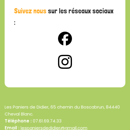
Suivez nous
sur les réseaux sociaux
:
Les Paniers de Didier, 65 chemin du Boscabrun, 84440
Cheval Blanc.
Téléphone :
07.61.69.74.33
Email :
lespaniersdedidier@gmail.com