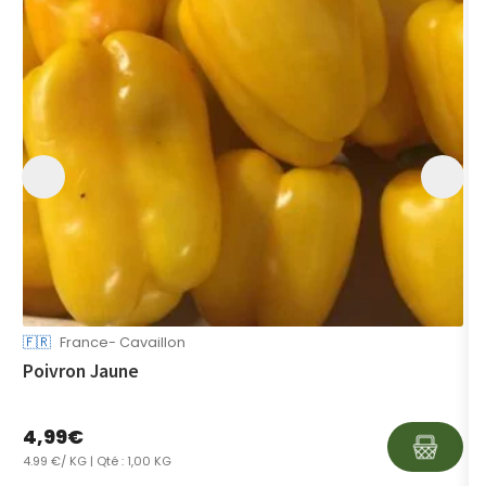
🇫🇷
France- Cavaillon
A
Poivron Jaune
P
4,99
€
1
4.99 €/ KG
| Qté : 1,00 KG
1.