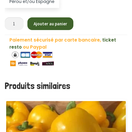
Pérou et/ou Espagne
quantité
Ajouter au panier
de
Avocat
Paiement sécurisé par carte bancaire,
ticket
Hass
resto
ou Paypal
-
Mûr
à
Point
-
Produits similaires
Lot
de
3