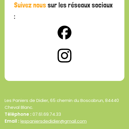
Suivez nous
sur les réseaux sociaux
:
Les Paniers de Didier, 65 chemin du Boscabrun, 84440
Cheval Blanc.
Téléphone :
07.61.69.74.33
Email :
lespaniersdedidier@gmail.com