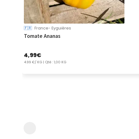
🇫🇷
France- Eyguières
Tomate Ananas
4,99
€
4.99 €/ KG
| Qté : 1,00 KG