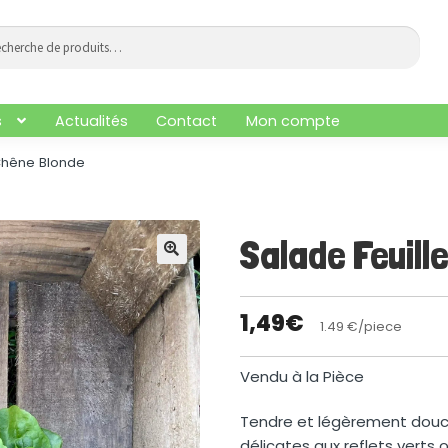
che
he
s
Actualités
Contact
Mon compte
 Chêne Blonde
Salade Feuill
🔍
1,49
€
1.49 €/piece
Vendu à la Pièce
Tendre et légèrement douce,
délicates aux reflets verts 