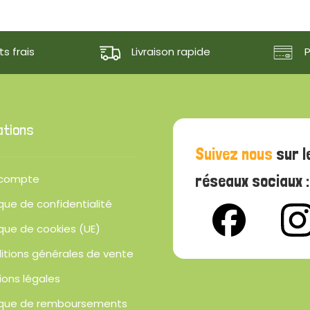
s frais
Livraison rapide
ations
Suivez nous
sur l
réseaux sociaux :
compte
ique de confidentialité
ique de cookies (UE)
itions générales de vente
ions légales
tique de remboursements