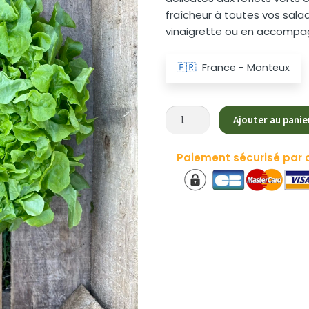
fraîcheur à toutes vos sala
vinaigrette ou en accompa
🇫🇷
France - Monteux
quantité
Ajouter au panie
de
Salade
Paiement sécurisé par 
Feuilles
de
Chêne
Blonde