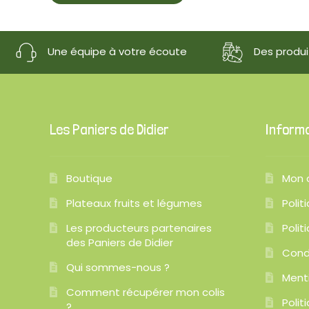
Une équipe à votre écoute
Des produit
Les Paniers de Didier
Inform
Boutique
Mon 
Plateaux fruits et légumes
Polit
Les producteurs partenaires
Polit
des Paniers de Didier
Cond
Qui sommes-nous ?
Ment
Comment récupérer mon colis
Poli
?