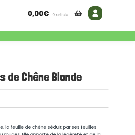
0,00
€
0 article
es de Chêne Blonde
 la feuille de chêne séduit par ses feuilles
ou rouges. Elle apporte de la légèreté et de la