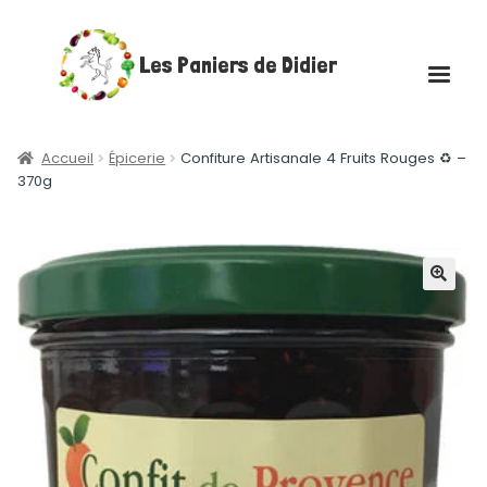
Aller
Aller
Les Paniers de Didier
à
au
la
contenu
navigation
Accueil
Accueil
Épicerie
Confiture Artisanale 4 Fruits Rouges ♻ –
370g
Ouvrir
Boutique
le
menu
Ouvrir
Les plateaux gourmands
enfant
le
🔍
menu
Actualités
enfant
Contact
Mon compte