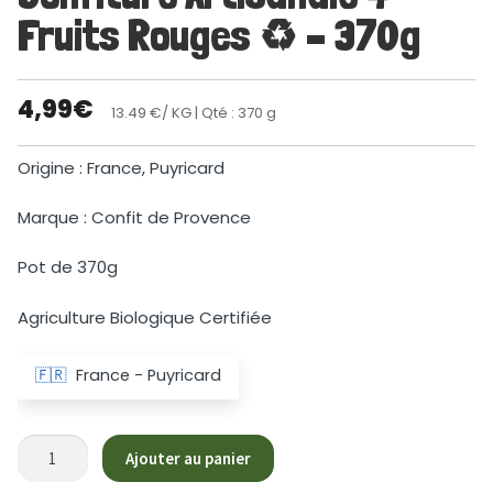
Fruits Rouges ♻ – 370g
4,99
€
13.49 €/ KG
| Qté : 370 g
Origine : France, Puyricard
Marque : Confit de Provence
Pot de 370g
Agriculture Biologique Certifiée
🇫🇷
France - Puyricard
quantité
Ajouter au panier
de