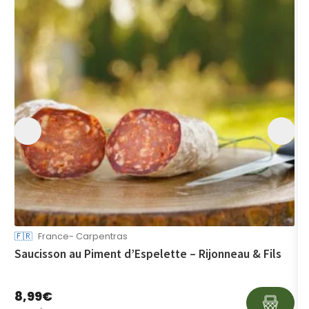
🇫🇷
France- Carpentras

Saucisson au Piment d’Espelette – Rijonneau & Fils
V
M
8,99
€
3