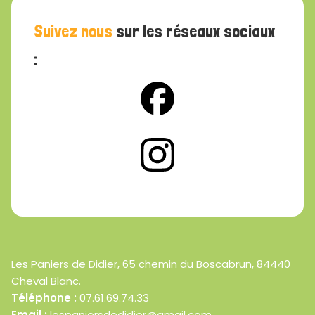
Suivez nous
sur les réseaux sociaux
:
Les Paniers de Didier, 65 chemin du Boscabrun, 84440
Cheval Blanc.
Téléphone :
07.61.69.74.33
Email :
lespaniersdedidier@gmail.com