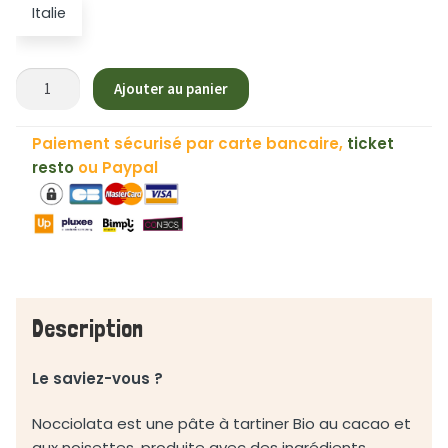
Italie
quantité
Ajouter au panier
de
Nocciolata
Paiement sécurisé par carte bancaire,
ticket
♻
resto
ou Paypal
-
350g
Description
Le saviez-vous ?
Nocciolata est une pâte à tartiner Bio au cacao et
aux noisettes, produite avec des ingrédients