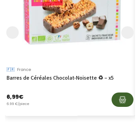
🇫🇷
France

Barres de Céréales Chocolat-Noisette ♻ – x5
M
6,99
€
1
6.99 €/piece
1