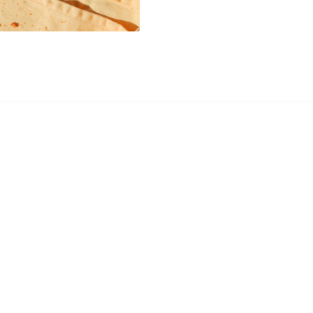
Alpilles"
-
140ml