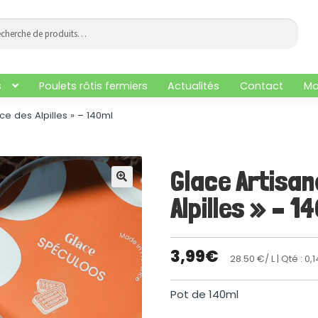
che
he
s
Poulets rôtis fermiers
Actualités
Contact
Mo
ce des Alpilles » – 140ml
Glace Artisan
🔍
Alpilles » – 1
3,99
€
28.50 €/ L
| Qté : 0,1
Pot de 140ml