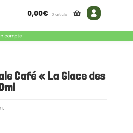
0,00
€
0 article
n compte
ale Café « La Glace des
40ml
4 L