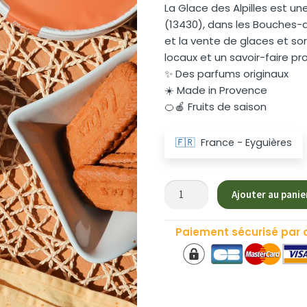
La Glace des Alpilles est un
(13430), dans les Bouches-d
et la vente de glaces et so
locaux et un savoir-faire pr
✨ Des parfums originaux
☀️ Made in Provence
🍊🍎 Fruits de saison
🇫🇷
France - Eyguières
quantité
Ajouter au panie
de
Glace
Paiement sécurisé par 
Artisanale
Café
"La
Glace
des