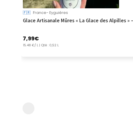
🇫🇷
France- Eyguières
Glace Artisanale Mûres « La Glace des Alpilles » 
7,99
€
15.48 €/ L
| Qté : 0,52 L