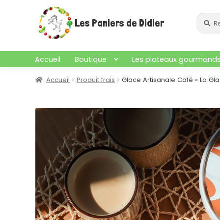
Aller
Aller
à
au
Recher
Recherc
Les Paniers de Didier
pour :
la
contenu
navigation
Accueil
Boutique
Les plateaux gourmand
Accueil
Produit frais
Glace Artisanale Café « La Gla