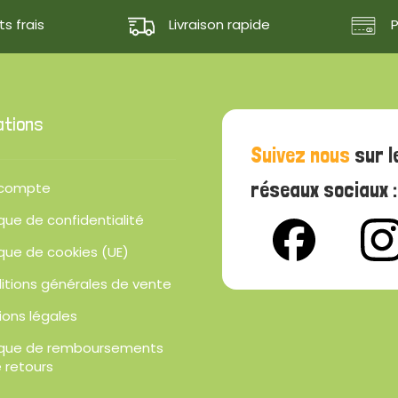
s frais
Livraison rapide
ations
Suivez nous
sur l
réseaux sociaux :
compte
ique de confidentialité
ique de cookies (UE)
itions générales de vente
ions légales
tique de remboursements
 retours