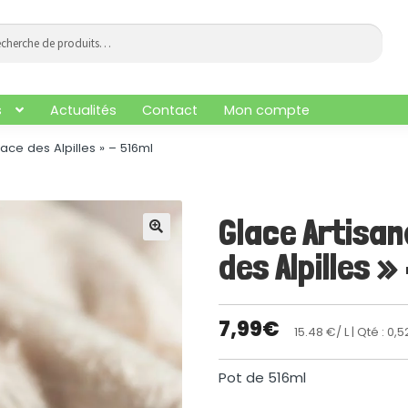
che
he
s
Actualités
Contact
Mon compte
lace des Alpilles » – 516ml
Glace Artisan
🔍
des Alpilles »
7,99
€
15.48 €/ L
| Qté : 0,5
Pot de 516ml