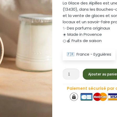
La Glace des Alpilles est un
(13430), dans les Bouches-d
et la vente de glaces et so
locaux et un savoir-faire pr
✨ Des parfums originaux
☀️ Made in Provence
🍊🍎 Fruits de saison
🇫🇷
France - Eyguières
quantité
Ajouter au panie
de
Glace
Paiement sécurisé par 
Artisanale
Yaourt
"La
Glace
des