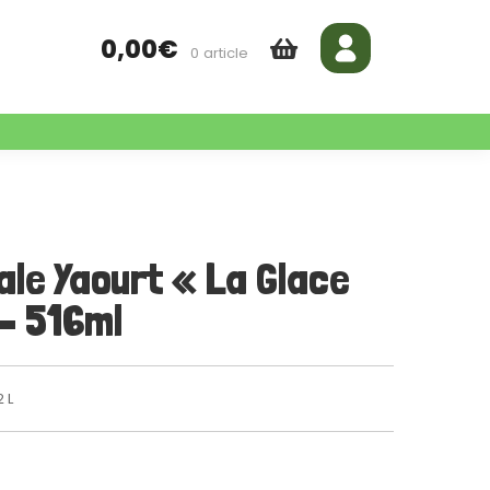
0,00
€
0 article
ale Yaourt « La Glace
 – 516ml
2 L