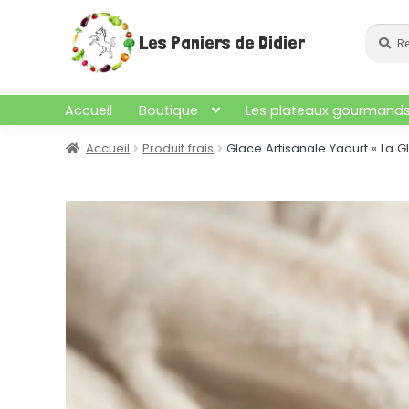
Aller
Aller
à
au
Recher
Recherc
Les Paniers de Didier
pour :
la
contenu
navigation
Accueil
Boutique
Les plateaux gourmand
Accueil
Produit frais
Glace Artisanale Yaourt « La G