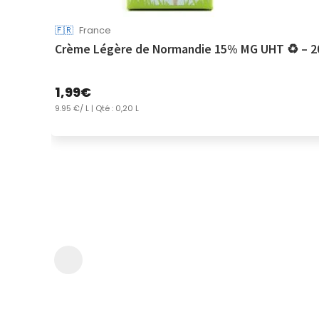
🇫🇷
France
Crème Légère de Normandie 15% MG UHT ♻ – 2
1,99
€
9.95 €/ L
| Qté : 0,20 L