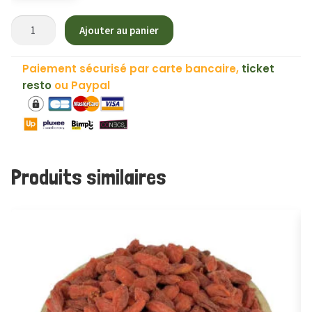
quantité
Ajouter au panier
de
Noix
Paiement sécurisé par carte bancaire,
ticket
de
resto
ou Paypal
Cajou
♻
-
200g
Produits similaires