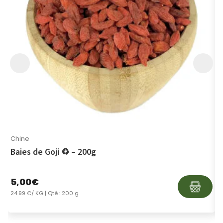
Chine
T
Baies de Goji ♻ – 200g
R
5,00
€
1
24.99 €/ KG
| Qté : 200 g
8