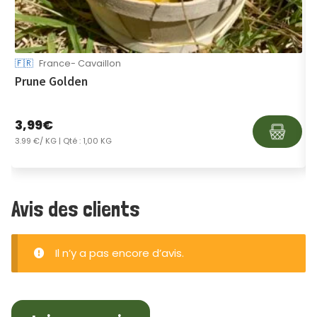
🇫🇷
France- Cavaillon

Prune Golden
C
3,99
€
3
3.99 €/ KG
| Qté : 1,00 KG
3
Avis des clients
Il n’y a pas encore d’avis.