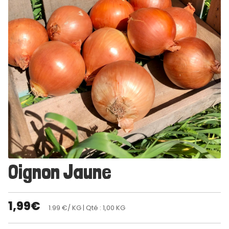
Oignon Jaune
1,99
€
1.99 €/ KG
| Qté : 1,00 KG