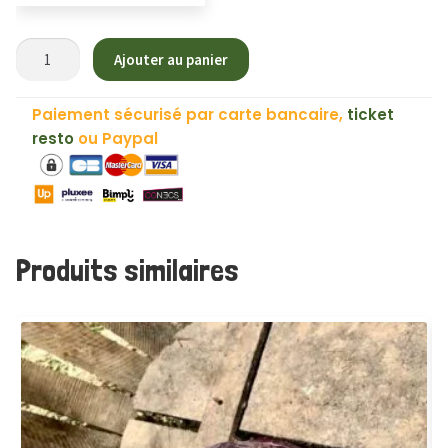
quantité
Ajouter au panier
de
Pomme
Paiement sécurisé par carte bancaire,
ticket
de
resto
ou Paypal
Terre
"Bintje"
Produits similaires