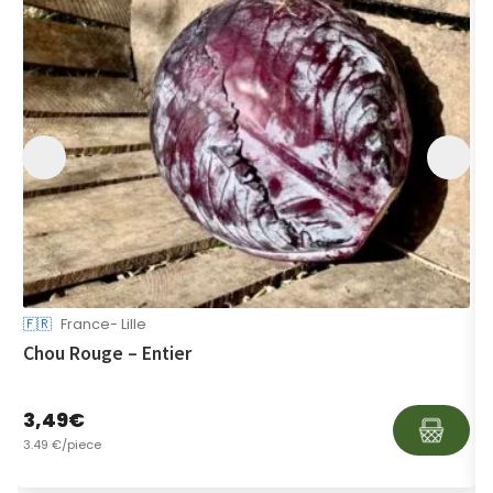
🇫🇷
France- Lille

Chou Rouge – Entier
S
3,49
€
1
3.49 €/piece
1