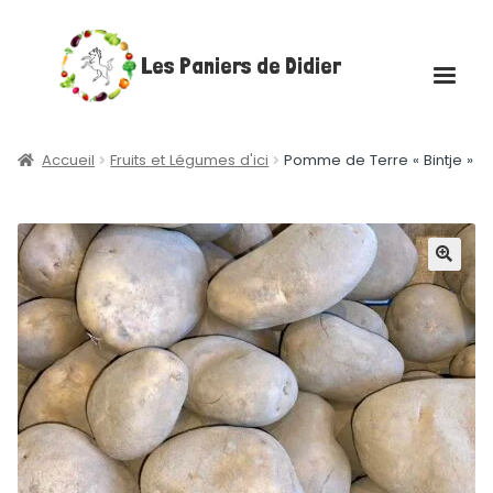
Aller
Aller
Les Paniers de Didier
à
au
la
contenu
navigation
Accueil
Accueil
Fruits et Légumes d'ici
Pomme de Terre « Bintje »
Ouvrir
Boutique
le
menu
Ouvrir
Les plateaux gourmands
🔍
enfant
le
menu
Actualités
enfant
Contact
Mon compte