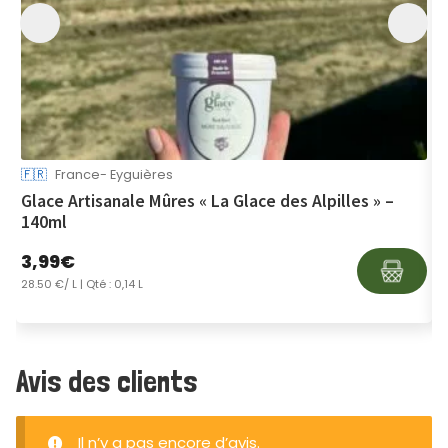
🇫🇷
France- Eyguières

Glace Artisanale Mûres « La Glace des Alpilles » –
C
140ml
3,99
€
1
28.50 €/ L
| Qté : 0,14 L
2
Avis des clients
Il n’y a pas encore d’avis.