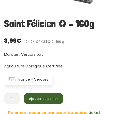
Saint Félicien ♻ – 160g
3,99
€
24.94 €/ KG
| Qté : 160 g
Marque : Vercors Lait
Agriculture Biologique Certifiée.
🇫🇷
France - Vercors
quantité
Ajouter au panier
de
Saint
Paiement sécurisé par carte bancaire,
ticket