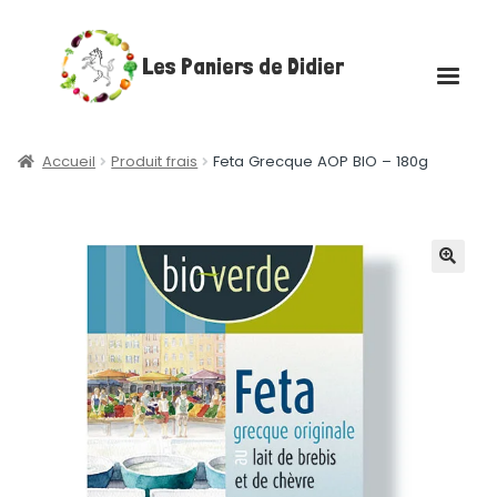
Aller
Aller
Les Paniers de Didier
à
au
la
contenu
navigation
Accueil
Accueil
Produit frais
Feta Grecque AOP BIO – 180g
Ouvrir
Boutique
le
menu
Ouvrir
Les plateaux gourmands
🔍
enfant
le
menu
Poulets rôtis fermiers
enfant
Actualités
Contact
Mon compte