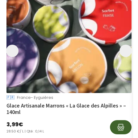
🇫🇷
France- Eyguières
U
Glace Artisanale Marrons « La Glace des Alpilles » –
E
140ml
3,99
€
4
28.50 €/ L
| Qté : 0,14 L
2