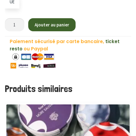
UE
quantité
Ajouter au panier
de
Feta
Paiement sécurisé par carte bancaire,
ticket
Grecque
resto
ou Paypal
AOP
BIO
-
180g
Produits similaires