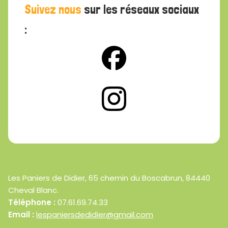
Suivez nous
sur les réseaux sociaux
:
Les Paniers de Didier, 65 chemin du Boscabrun, 84440
Cheval Blanc.
Téléphone :
07.61.69.74.33
Email :
lespaniersdedidier@gmail.com