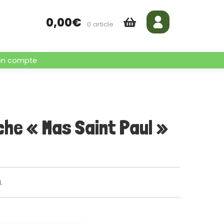
0,00
€
0 article
n compte
he « Mas Saint Paul »
L