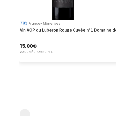
🇫🇷
France- Ménerbes
Vin AOP du Luberon Rouge Cuvée n°1 Domaine de
15,00
€
20.00 €/ L
| Qté : 0,75 L