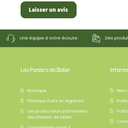
Laisser un avis
Une équipe à votre écoute
Des produit
Les Paniers de Didier
Inform
Boutique
Mon 
Plateaux fruits et légumes
Polit
Les producteurs partenaires
Polit
des Paniers de Didier
Cond
Qui sommes-nous ?