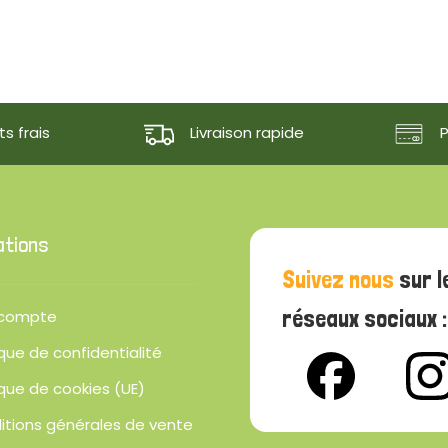
s frais
Livraison rapide
ations
Suivez nous
sur l
réseaux sociaux :
compte
ique de confidentialité
ique de cookies (UE)
itions générales de vente