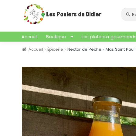
Aller
Aller
à
au
Recher
Recherc
Les Paniers de Didier
pour :
la
contenu
navigation
Accueil
Boutique
Les plateaux gourmand
Accueil
Épicerie
Nectar de Pêche « Mas Saint Paul »