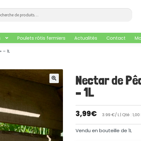
che
he
s
Poulets rôtis fermiers
Actualités
Contact
Mo
 – 1L
Nectar de Pêc
🔍
– 1L
3,99
€
3.99 €/ L
| Qté : 1,00 
Vendu en bouteille de 1L