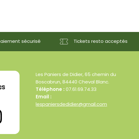
Paiement sécurisé
Tickets resto acceptés
Les Paniers de Didier, 65 chemin du
Boscabrun, 84440 Cheval Blanc.
es
Téléphone :
07.61.69.74.33
Email :
lespaniersdedidier@gmail.com