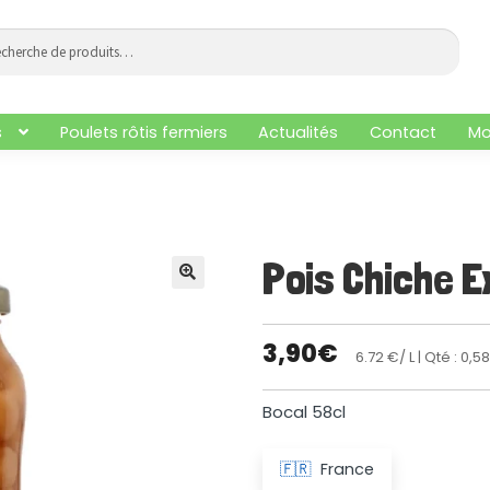
che
he
s
Poulets rôtis fermiers
Actualités
Contact
Mo
Pois Chiche E
🔍
3,90
€
6.72 €/ L
| Qté : 0,58
Bocal 58cl
🇫🇷
France