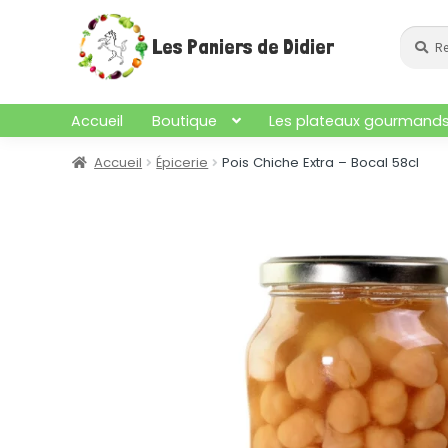
Aller
Aller
à
au
Recher
Recherc
Les Paniers de Didier
pour :
la
contenu
navigation
Accueil
Boutique
Les plateaux gourmand
Accueil
Épicerie
Pois Chiche Extra – Bocal 58cl