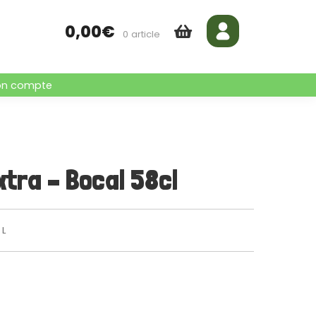
0,00
€
0 article
n compte
xtra – Bocal 58cl
 L