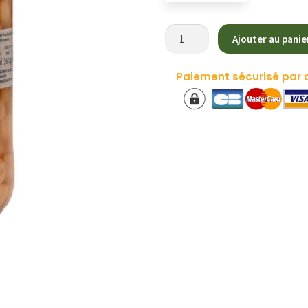
quantité
Ajouter au panie
de
Pois
Paiement sécurisé par 
Chiche
Extra
-
Bocal
58cl