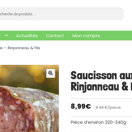
che
he
s
Actualités
Contact
Mon compte
 – Rinjonneau & Fils
Saucisson au
🔍
Rinjonneau & 
8,99
€
8.99 €/piece
Pièce d’environ 320-340g