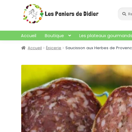
Aller
Aller
à
au
Recher
Recherc
Les Paniers de Didier
pour :
la
contenu
navigation
Accueil
Boutique
Les plateaux gourmand
Accueil
Épicerie
Saucisson aux Herbes de Provence