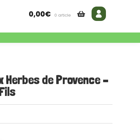
0,00
€
0 article
x Herbes de Provence –
Fils