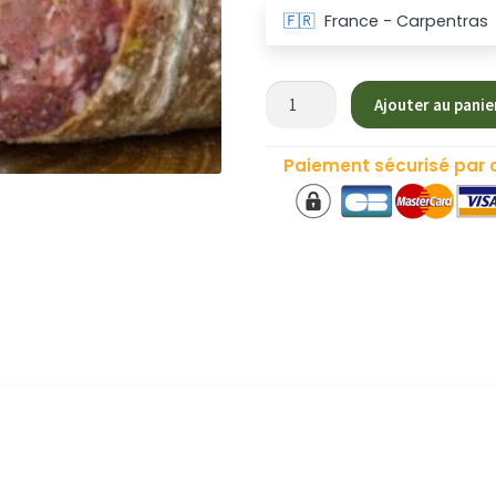
🇫🇷
France - Carpentras
quantité
Ajouter au panie
de
Saucisson
Paiement sécurisé par 
aux
Herbes
de
Provence
-
Rinjonneau
&
Fils