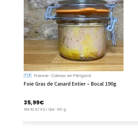
🇫🇷
France- Calviac en Périgord
Foie Gras de Canard Entier – Bocal 190g
35,99
€
189.42 €/ KG
| Qté : 190 g