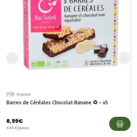
🇫🇷
France

Barres de Céréales Chocolat-Banane ♻ – x5
B
6,99
€
6
6.99 €/piece
6