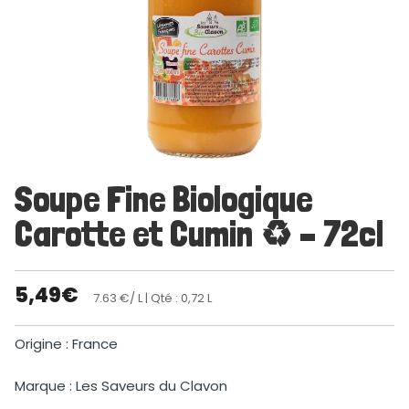
Soupe Fine Biologique
Carotte et Cumin ♻ – 72cl
5,49
€
7.63 €/ L
| Qté : 0,72 L
Origine : France
Marque : Les Saveurs du Clavon