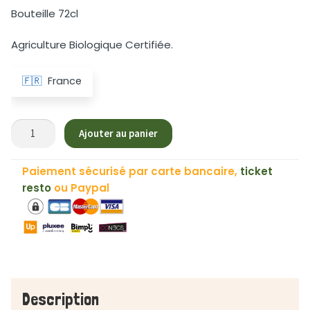
Bouteille 72cl
Agriculture Biologique Certifiée.
🇫🇷
France
quantité
Ajouter au panier
de
Soupe
Paiement sécurisé par carte bancaire,
ticket
Fine
resto
ou Paypal
Biologique
Carotte
et
Cumin
♻
-
72cl
Description