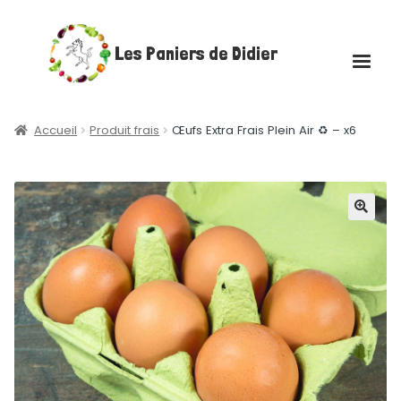
Aller
Aller
Les Paniers de Didier
à
au
la
contenu
navigation
Accueil
Accueil
Produit frais
Œufs Extra Frais Plein Air ♻ – x6
Ouvrir
Boutique
le
menu
Ouvrir
Les plateaux gourmands
🔍
enfant
le
menu
Poulets rôtis fermiers
enfant
Actualités
Contact
Mon compte