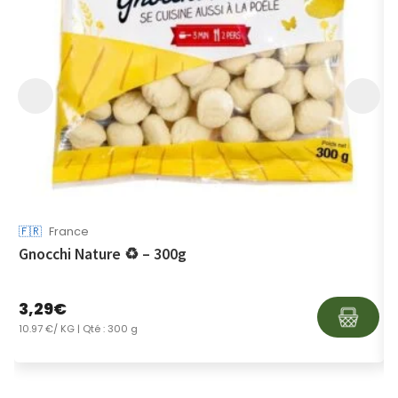
🇫🇷
France
It
Gnocchi Nature ♻ – 300g
P
3,29
€
7
10.97 €/ KG
| Qté : 300 g
5