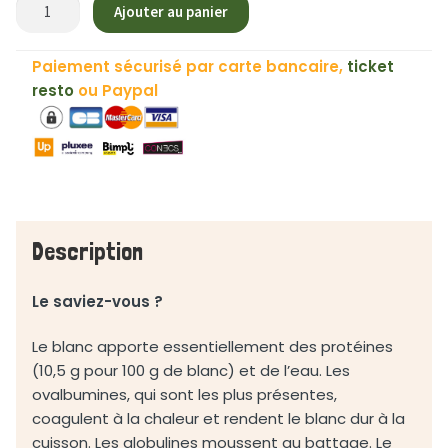
quantité
Ajouter au panier
de
Œufs
Paiement sécurisé par carte bancaire,
ticket
Extra
resto
ou Paypal
Frais
Plein
Air
♻
-
x6
Description
Le saviez-vous ?
Le blanc apporte essentiellement des protéines
(10,5 g pour 100 g de blanc) et de l’eau. Les
ovalbumines, qui sont les plus présentes,
coagulent à la chaleur et rendent le blanc dur à la
cuisson. Les globulines moussent au battage. Le