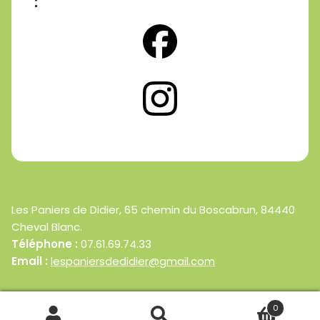
:
Les Paniers de Didier, 65 chemin du Boscabrun, 84440
Cheval Blanc.
Téléphone :
07.61.69.74.33
Email :
lespaniersdedidier@gmail.com
0
© Les Paniers de Didier 2025