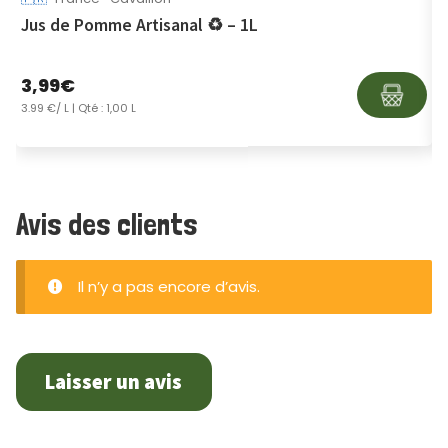
Jus de Pomme Artisanal ♻ – 1L
M
3,99
€
1
3.99 €/ L
| Qté : 1,00 L
1
Avis des clients
Il n’y a pas encore d’avis.
Laisser un avis