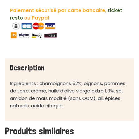
Velouté
Paiement sécurisé par carte bancaire,
ticket
de
resto
ou Paypal
Champignons
"Les
Saveurs
du
Clavon"
-
500ml
Description
Ingrédients : champignons 52%, oignons, pommes
de terre, crème, huile d’olive vierge extra 1,3%, sel,
amidon de maïs modifié (sans OGM), ail, épices
naturels, acide citrique.
Produits similaires