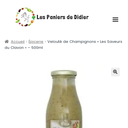
Aller
Aller
Les Paniers de Didier
à
au
la
contenu
navigation
Accueil
Accueil
Épicerie
Velouté de Champignons « Les Saveurs
du Clavon » – 500ml
Ouvrir
Boutique
le
menu
Ouvrir
Les plateaux gourmands
enfant
le
🔍
menu
Actualités
enfant
Contact
Mon compte